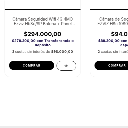
Cámara Seguridad Wifi 4G 4MO
Cámara de Segu
Ezviz Hb8c/SP Bateria + Panel
EZVIZ H8c 1080
Solar
Visión Noctu
$294.000,00
$94.0
$279.300,00
con
Transferencia o
$89.300,00
con
depósito
depó
3
cuotas sin interés de
$98.000,00
2
cuotas sin inte
COMPRAR