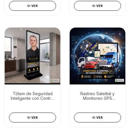
VER
VER
Tótem de Seguridad
Rastreo Satelital y
Inteligente con Control
Monitoreo GPS
de Accesos y
Vehicular 24hs + Corte
Monitoreo 24/7
de Motor por App
VER
VER