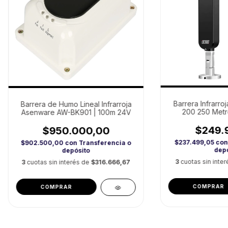
Barrera Infrarroj
Barrera de Humo Lineal Infrarroja
200 250 Metr
Asenware AW-BK901 | 100m 24V
$249.
$950.000,00
$237.499,05
con
$902.500,00
con
Transferencia o
depó
depósito
3
cuotas sin inte
3
cuotas sin interés de
$316.666,67
COMPRAR